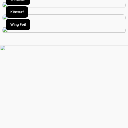
SLIDER METNİ BURAYA GELECEK
Kitesurf
Wing Foil
BUTTON