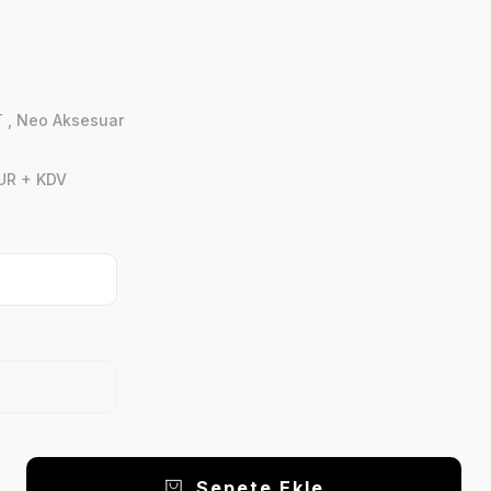
T
,
Neo Aksesuar
UR + KDV
Sepete Ekle