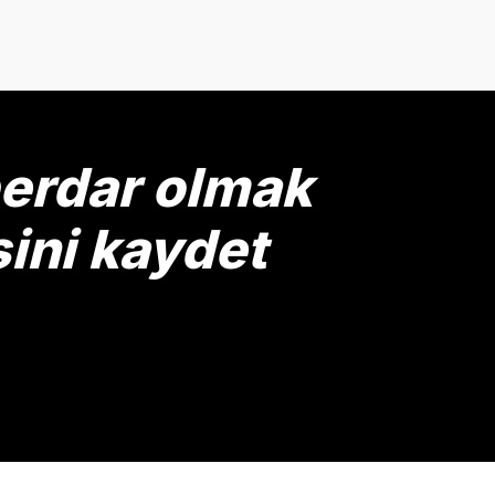
onularda yetersiz gördüğünüz noktaları öneri formunu kullanarak tarafımız
Bu ürüne ilk yorumu siz yapın!
Yorum Yaz
berdar olmak
sini kaydet
Gönder