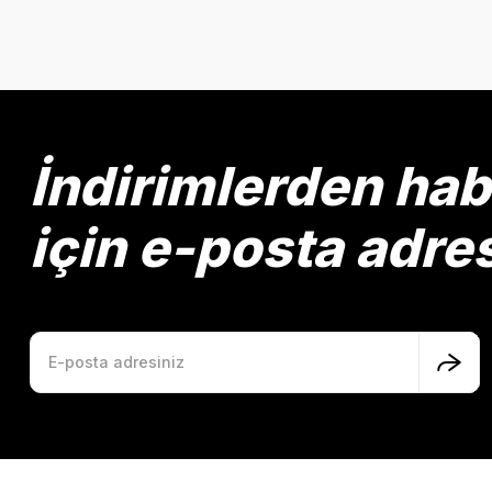
Bu ürünün fiyat bilgisi, resim, ürün açıklamalarında ve diğer k
Görüş ve önerileriniz için teşekkür ederiz.
Ürün resmi kalitesiz, bozuk veya görüntülenemiyor.
Ürün açıklamasında eksik bilgiler bulunuyor.
Ürün bilgilerinde hatalar bulunuyor.
İndirimlerden ha
Ürün fiyatı diğer sitelerden daha pahalı.
Bu ürüne benzer farklı alternatifler olmalı.
için e-posta adre