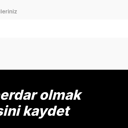
leriniz
onularda yetersiz gördüğünüz noktaları öneri formunu kullanarak tarafımız
Bu ürüne ilk yorumu siz yapın!
Yorum Yaz
berdar olmak
sini kaydet