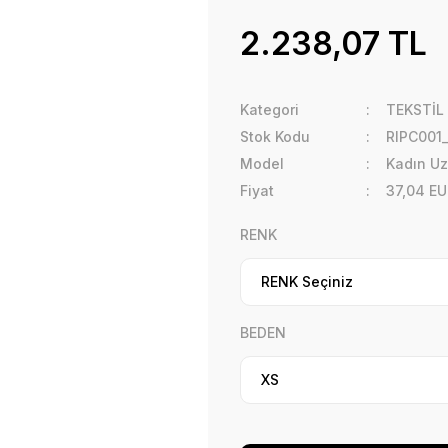
2.238,07 TL
Kategori
TEKSTİL
Stok Kodu
RIPC001
Model
Kadın Uz
Fiyat
37,04 EU
RENK
BEDEN