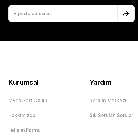
Kurumsal
Yardım
Myga Sörf Okulu
Yardım Merkezi
Hakkımızda
Sık Sorulan Sorular
İletişim Formu