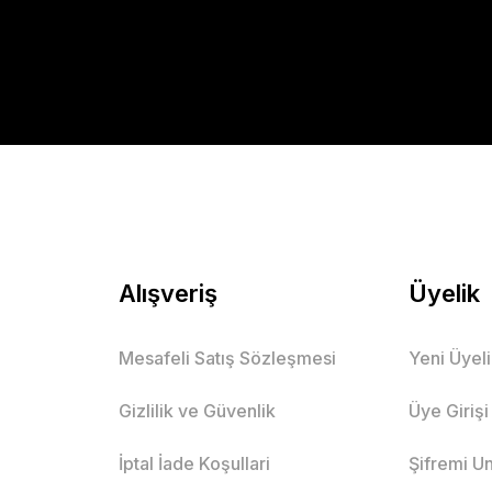
Gönder
Alışveriş
Üyelik
Mesafeli Satış Sözleşmesi
Yeni Üyel
Gizlilik ve Güvenlik
Üye Girişi
İptal İade Koşullari
Şifremi U