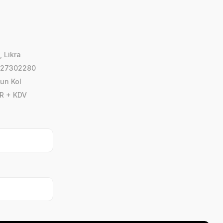
,
Likra
_27302280
un Kol
R + KDV