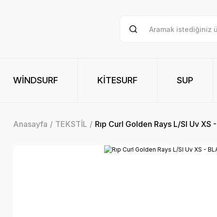
WİNDSURF
KİTESURF
SUP
Anasayfa
TEKSTİL
Rıp Curl Golden Rays L/Sl Uv XS