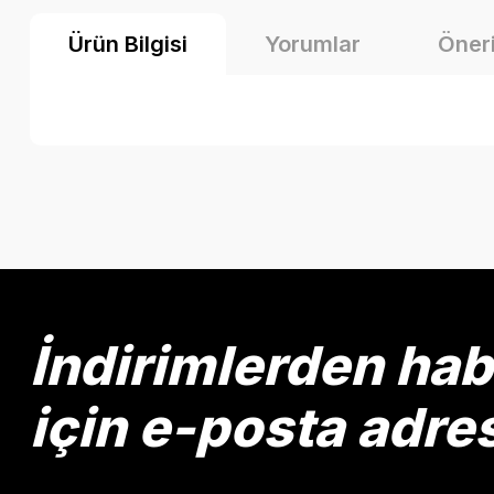
Ürün Bilgisi
Yorumlar
Öneri
Bu ürünün fiyat bilgisi, resim, ürün açıklamalarında ve diğer k
Görüş ve önerileriniz için teşekkür ederiz.
Ürün resmi kalitesiz, bozuk veya görüntülenemiyor.
Ürün açıklamasında eksik bilgiler bulunuyor.
Ürün bilgilerinde hatalar bulunuyor.
İndirimlerden ha
Ürün fiyatı diğer sitelerden daha pahalı.
Bu ürüne benzer farklı alternatifler olmalı.
için e-posta adre