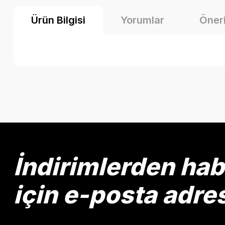
Ürün Bilgisi
Yorumlar
Öneri
Bu ürünün fiyat bilgisi, resim, ürün açıklamalarında ve diğer k
Görüş ve önerileriniz için teşekkür ederiz.
Ürün resmi kalitesiz, bozuk veya görüntülenemiyor.
Ürün açıklamasında eksik bilgiler bulunuyor.
Ürün bilgilerinde hatalar bulunuyor.
İndirimlerden ha
Ürün fiyatı diğer sitelerden daha pahalı.
Bu ürüne benzer farklı alternatifler olmalı.
için e-posta adre