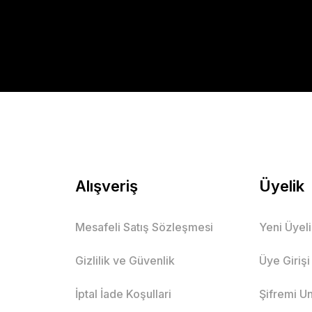
Gönder
Alışveriş
Üyelik
Mesafeli Satış Sözleşmesi
Yeni Üyel
Gizlilik ve Güvenlik
Üye Girişi
İptal İade Koşullari
Şifremi U