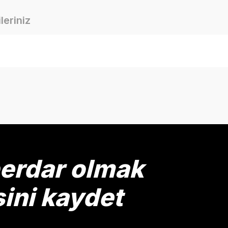
leriniz
onularda yetersiz gördüğünüz noktaları öneri formunu kullanarak tarafımız
Bu ürüne ilk yorumu siz yapın!
Yorum Yaz
berdar olmak
sini kaydet