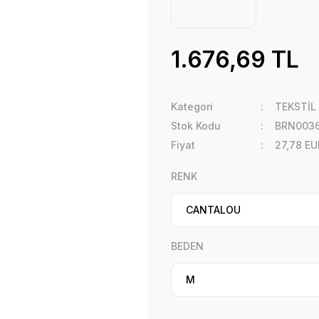
1.676,69 TL
Kategori
TEKSTİL
Stok Kodu
BRN0036
Fiyat
27,78 EU
RENK
BEDEN