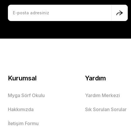
Kurumsal
Yardım
Myga Sörf Okulu
Yardım Merkezi
Hakkımızda
Sık Sorulan Sorular
İletişim Formu