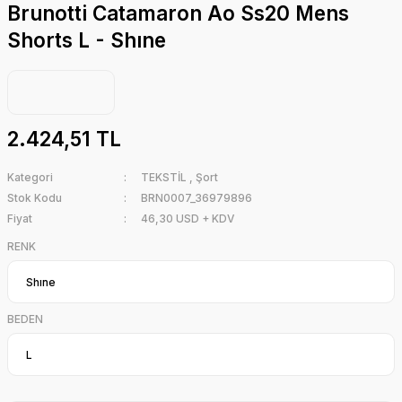
Brunotti Catamaron Ao Ss20 Mens
Shorts L - Shıne
2.424,51 TL
Kategori
TEKSTİL
,
Şort
Stok Kodu
BRN0007_36979896
Fiyat
46,30 USD + KDV
RENK
BEDEN