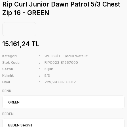
Rip Curl Junior Dawn Patrol 5/3 Chest
Zip 16 - GREEN
15.161,24 TL
Kategori
WETSUİT
,
Çocuk Wetsuit
Stok Kodu
RIPC023_81267000
Sezon
Kışlık
Kalınlık
5/3
Fiyat
229,99 EUR + KDV
RENK
BEDEN