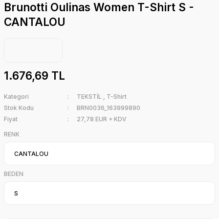
Brunotti Oulinas Women T-Shirt S -
CANTALOU
1.676,69 TL
Kategori
TEKSTİL
,
T-Shirt
Stok Kodu
BRN0036_163999890
Fiyat
27,78 EUR + KDV
RENK
BEDEN