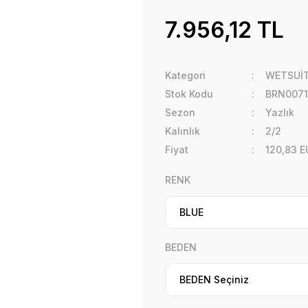
7.956,12 TL
Kategori
WETSUİ
Stok Kodu
BRN0071
Sezon
Yazlık
Kalınlık
2/2
Fiyat
120,83 E
RENK
BEDEN