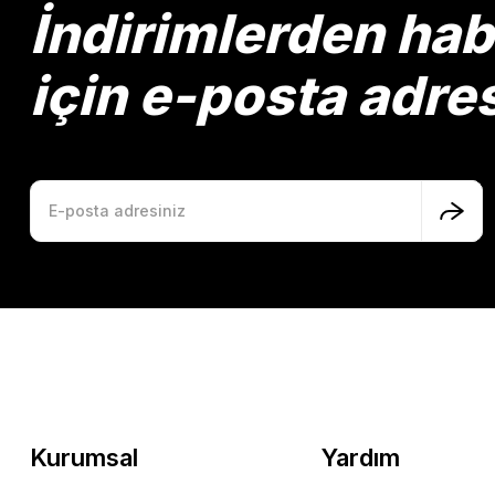
İndirimlerden ha
Ürün fiyatı diğer sitelerden daha pahalı.
Bu ürüne benzer farklı alternatifler olmalı.
için e-posta adre
Kurumsal
Yardım