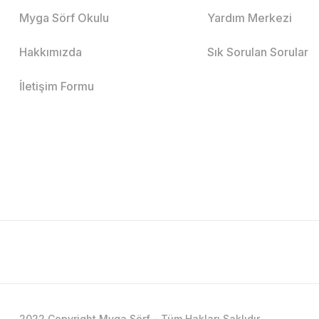
Myga Sörf Okulu
Yardım Merkezi
Hakkımızda
Sık Sorulan Sorular
İletişim Formu
2022 Copyright Myga Sörf - Tüm Hakları Saklıdır.