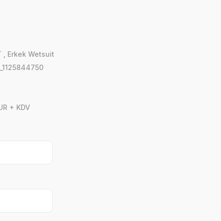
T
,
Erkek Wetsuit
_1125844750
UR + KDV