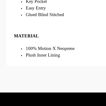
Key Pocket
Easy Entry
Glued Blind Stitched
MATERIAL
100% Motion X Neoprene
Plush Inner Lining
Bu ürünün fiyat bilgisi, resim, ürün açıklamalarında ve diğer k
Görüş ve önerileriniz için teşekkür ederiz.
Ürün resmi kalitesiz, bozuk veya görüntülenemiyor.
Ürün açıklamasında eksik bilgiler bulunuyor.
Ürün bilgilerinde hatalar bulunuyor.